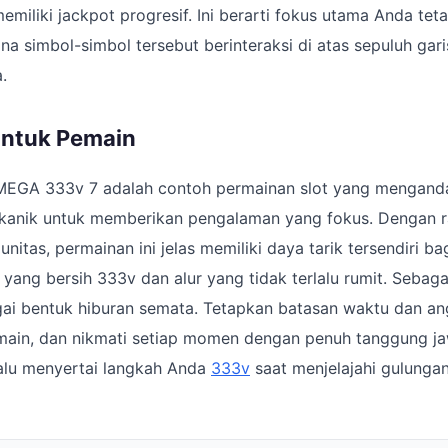
memiliki jackpot progresif. Ini berarti fokus utama Anda te
a simbol-simbol tersebut berinteraksi di atas sepuluh ga
.
untuk Pemain
i MEGA 333v 7 adalah contoh permainan slot yang mengand
anik untuk memberikan pengalaman yang fokus. Dengan r
nitas, permainan ini jelas memiliki daya tarik tersendiri b
yang bersih 333v dan alur yang tidak terlalu rumit. Sebagai
gai bentuk hiburan semata. Tetapkan batasan waktu dan a
main, dan nikmati setiap momen dengan penuh tanggung 
alu menyertai langkah Anda
333v
saat menjelajahi gulungan