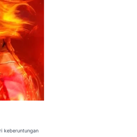
ari keberuntungan