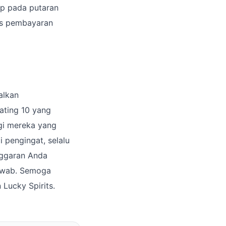
tap pada putaran
ris pembayaran
alkan
ating 10 yang
agi mereka yang
 pengingat, selalu
nggaran Anda
jawab. Semoga
 Lucky Spirits.