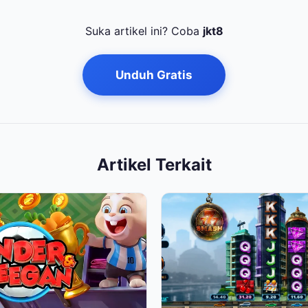
Suka artikel ini? Coba
jkt8
Unduh Gratis
Artikel Terkait