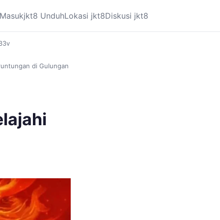
 Masuk
jkt8 Unduh
Lokasi jkt8
Diskusi jkt8
333v
eruntungan di Gulungan
lajahi