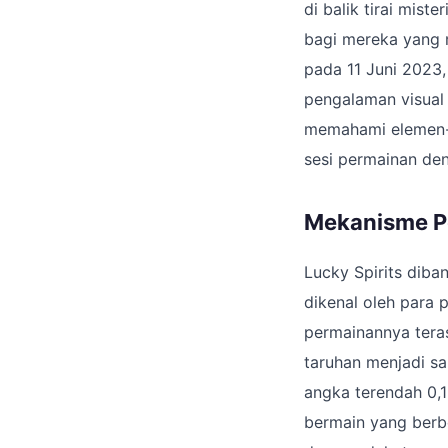
di balik tirai mist
bagi mereka yang m
pada 11 Juni 2023,
pengalaman visual
memahami elemen-e
sesi permainan den
Mekanisme P
Lucky Spirits diba
dikenal oleh para 
permainannya teras
taruhan menjadi sa
angka terendah 0,
bermain yang berbe