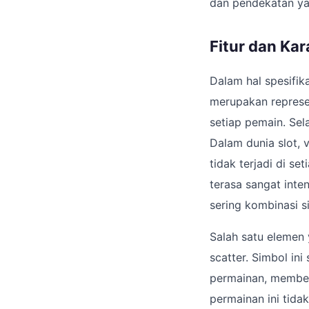
dan pendekatan yan
Fitur dan Kar
Dalam hal spesifik
merupakan represen
setiap pemain. Sela
Dalam dunia slot, 
tidak terjadi di s
terasa sangat int
sering kombinasi s
Salah satu elemen
scatter. Simbol in
permainan, memberi
permainan ini tid